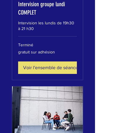
Intervision groupe lundi
COMPLET
Intervision les lundis de 19h30
à 21 h30
Terminé
gratuit
gratuit sur adhésion
sur
adhésion
Voir l'ensemble de séances