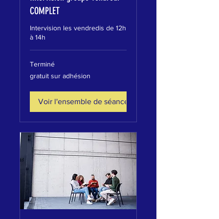
COMPLET
Intervision les vendredis de 12h
à 14h
Terminé
gratuit
gratuit sur adhésion
sur
adhésion
Voir l'ensemble de séances