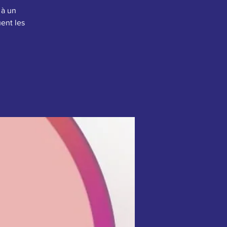
 à un
ent les