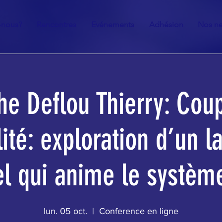
-nous?
Rencontres
Evénements
Adhésion
Nos ne
he Deflou Thierry: Coup
ité: exploration d’un 
el qui anime le systèm
lun. 05 oct.
  |  
Conference en ligne