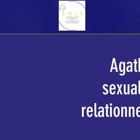
ANIS
Qui sommes
Agat
sexual
relationn