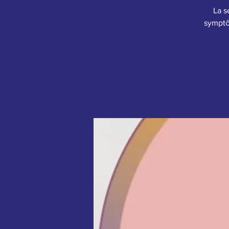
La s
symptô