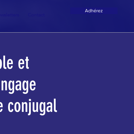
Adhérez
wsletters
Contact
le et
langage
e conjugal