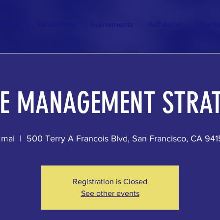
-nous?
Rencontres
Evénements
Adhésion
Nos ne
E MANAGEMENT STRAT
 mai
  |  
500 Terry A Francois Blvd, San Francisco, CA 94
Registration is Closed
See other events